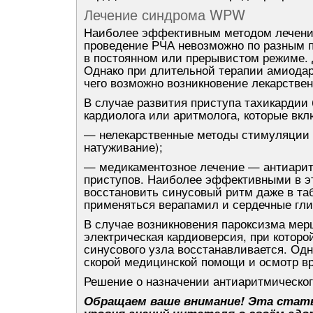
Лечение синдрома WPW
Наиболее эффективным методом лечения
проведение РЧА невозможно по разным 
в постоянном или прерывистом режиме. 
Однако при длительной терапии амиодаро
чего возможно возникновение лекарствен
В случае развития приступа тахикарди
кардиолога или аритмолога, которые вк
— нелекарственные методы стимуляции 
натуживание);
— медикаментозное лечение — антиаритм
приступов. Наиболее эффективными в эт
восстановить синусовый ритм даже в та
применяться верапамил и сердечные гли
В случае возникновения пароксизма ме
электрическая кардиоверсия, при котор
синусового узла восстанавливается. Одн
скорой медицинской помощи и осмотр в
Решение о назначении антиаритмическог
Обращаем ваше внимание! Эта стать