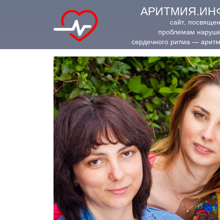
АРИТМИЯ.ИН
сайт, посвяще
проблемам наруш
сердечного ритма — арит