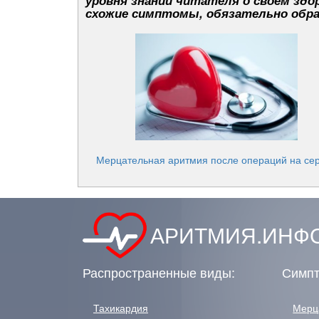
уровня знаний читателя о своём здор
схожие симптомы, обязательно обра
Мерцательная аритмия после операций на се
АРИТМИЯ.ИНФО
Распространенные виды:
Симпт
Тахикардия
Мерц