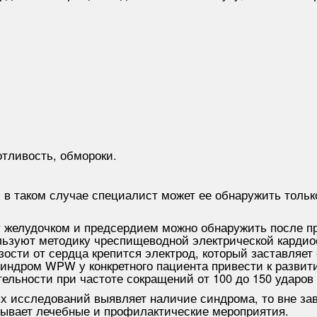
отливость, обмороки.
, в таком случае специалист может ее обнаружить толь
у желудочком и предсердием можно обнаружить после п
ользуют методику чреспищеводной электрической карди
ости от сердца крепится электрод, который заставляет 
синдром WPW у конкретного пациента привести к развит
тельности при частоте сокращений от 100 до 150 ударов
х исследований выявляет наличие синдрома, то вне зав
тывает лечебные и профилактические мероприятия.