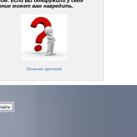
чом. Если вы обнаружили у себя
ение может вам навредить.
Лечение аритмий