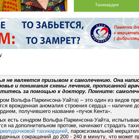
Тахикардия
W
я не является призывом к самолечению. Она напис
овье и понимания схемы лечения, прописанной вра
титесь за помощью к доктору. Помните: самолеч
ом Вольфа-Паркинсона-Уайта) – это один из видов пре
тся врожденная аномалия строения сердца – наличие д
рдием, получившего название «пучок Кента».
рых есть синдром Вольфа-Паркинсона-Уайта, испытывают
ся на дополнительном протоке, начинают страдать тах
джелудочковой тахикардией
, пароксизмальной мерцате
рдечных сокращений до 200 - 240 в минуту, что может 