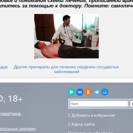
овье и понимания схемы лечения, прописанной вра
титесь за помощью к доктору. Помните: самолеч
рдце
Другие препараты для лечения сердечно-сосудистых
заболеваний
, 18+
оматика:
Добавить в избранное
Карта сайта
ательная аритмия
Согласие на обработку