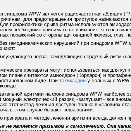
 синдрома WPW является радиочастотная абляция (РЧА
причинам, для предотвращения приступов назначаются 
Для профилактики срыва ритма используются амиодаро
ном необходимо принимать во внимание, что он накапли
ных поражений со стороны щитовидной железы, глаз, печ
и без гемодинамических нарушений при синдроме WPW 
лючают:
блуждающего нерва, замедляющие сердечный ритм (на
ические препараты могут использоваться как для купи
ом плане считаются амиодарон (Кордарон) и пропафен
блетированном виде. При
тахикардии
у больных с WPW н
козиды!
рцательной аритмии на фоне синдрома WPW наиболее 
ой мощный электрический разряд «заглушает» все анома
ако этот метод лечения доступен только в условиях ста
рача в этом случае бывают решающими.
о препарата и методе лечения аритмии всегда должен п
я не является призывом к самолечению. Она напис