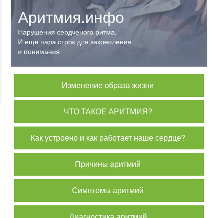
Аритмия.инфо
Аритмия.инфо
Нарушения сердченого ритма.
Нарушения сердченого ритма.
И ещё пара строк для закрепления
И ещё пара строк для закрепления
и понимания
и понимания
Изменение образа жизни
ЧТО ТАКОЕ АРИТМИЯ?
Как устроено и как работает наше сердце?
Причины аритмий
Симптомы аритмий
Диагностика аритмий