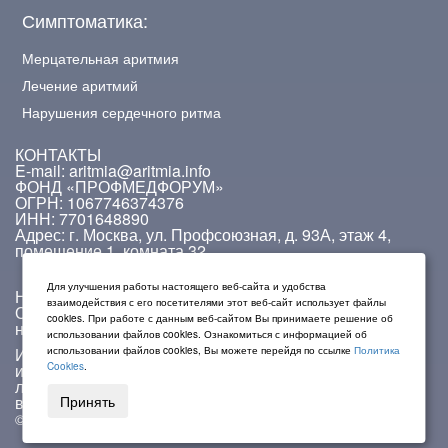
Симптоматика:
Мерцательная аритмия
Лечение аритмий
Нарушения сердечного ритма
КОНТАКТЫ
E-mail: aritmia@aritmia.info
ФОНД «ПРОФМЕДФОРУМ»
ОГРН: 1067746374376
ИНН: 7701648890
Адрес: г. Москва, ул. Профсоюзная, д. 93А, этаж 4,
помещение 1, комната 32.
Для улучшения работы настоящего веб-сайта и удобства
На сайте работает система проверки ошибок.
взаимодействия с его посетителями этот веб-сайт использует файлы
Обнаружив неточность в тексте, выделите ее и
cookies. При работе с данным веб-сайтом Вы принимаете решение об
нажмите Ctrl + Enter.
использовании файлов cookies. Ознакомиться с информацией об
Информация на данном сайте не должна
использовании файлов cookies, Вы можете перейдя по ссылке
Политика
использоваться для самостоятельной диагностики и
Cookies
.
лечения и не может быть заменой очной консультации
врача.
Принять
© 2009 — 2026. Aritmia.info